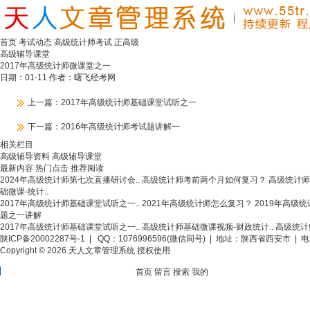
首页
考试动态
高级统计师考试
正高级
高级辅导课堂
2017年高级统计师微课堂之一
日期：01-11 作者：曙飞经考网
上一篇：
2017年高级统计师基础课堂试听之一
下一篇：
2016年高级统计师考试题讲解一
相关栏目
高级辅导资料
高级辅导课堂
最新内容
热门点击
推荐阅读
2024年高级统计师第七次直播研讨会..
高级统计师考前两个月如何复习？
高级统计师考
础微课-统计..
2017年高级统计师基础课堂试听之一..
2021年高级统计师怎么复习？
2019年高级
题之一讲解
2017年高级统计师基础课堂试听之一..
高级统计师基础微课视频-财政统计..
高级统计
陕ICP备20002287号-1
| QQ：1076996596(微信同号) | 地址：陕西省西安市 | 电话
Copyright © 2026 天人文章管理系统 授权使用
首页
留言
搜索
我的
分享